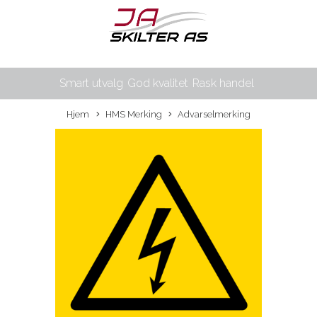
Smart utvalg
God kvalitet
Rask handel
Hjem
HMS Merking
Advarselmerking