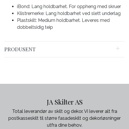
iBond: Lang holdbarhet. For oppheng med skruer
Klistremerke: Lang holdbarhet ved slett underlag
Plastskilt: Medium holdbarhet. Leveres med
dobbeltsidig teip
PRODUSENT
JA Skilter AS
Total leverandør av skilt og dekor. Vi leverer alt fra
postkasseskilt til større fasadeskilt og dekorløsninger
utfra dine behov.