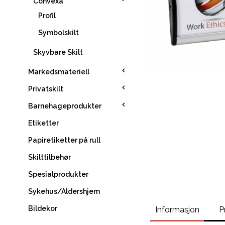
Convexa
Profil
Symbolskilt
Skyvbare Skilt
Markedsmateriell
Privatskilt
Barnehageprodukter
Etiketter
Papiretiketter på rull
Skilttilbehør
Spesialprodukter
Sykehus/Aldershjem
Bildekor
Informasjon
P