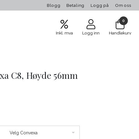
Blogg
Betaling
Logg på
Om oss
0
Inkl. mva
Logg inn
Handlekurv
xa C8, Høyde 56mm
Velg Convexa