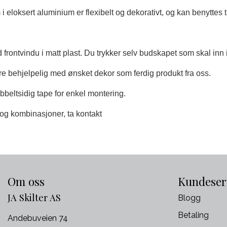
 eloksert aluminium er flexibelt og dekorativt, og kan benyttes t
frontvindu i matt plast. Du trykker selv budskapet som skal inn i 
ære behjelpelig med ønsket dekor som ferdig produkt fra oss.
beltsidig tape for enkel montering.
 og kombinasjoner, ta kontakt
Om oss
Kundeser
JA Skilter AS
Blogg
Betaling
Andebuveien 74