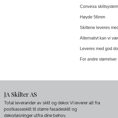
Convexa skiltsystem i
Høyde 56mm
Skiltene leveres med 
Alternativt kan vi v
Leveres med god dob
For andre størrelser
JA Skilter AS
Total leverandør av skilt og dekor. Vi leverer alt fra
postkasseskilt til større fasadeskilt og
dekorløsninger utfra dine behov.