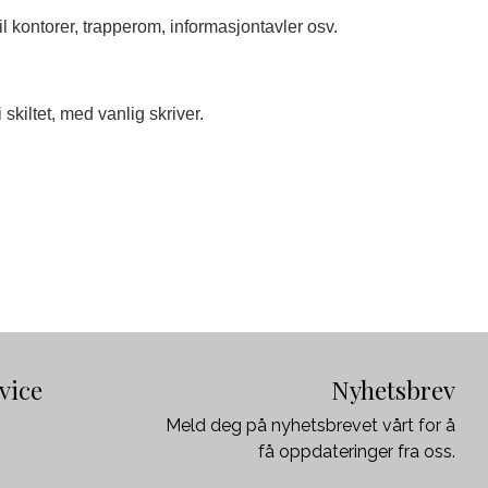
il kontorer, trapperom, informasjontavler osv.
skiltet, med vanlig skriver.
vice
Nyhetsbrev
Meld deg på nyhetsbrevet vårt for å
få oppdateringer fra oss.