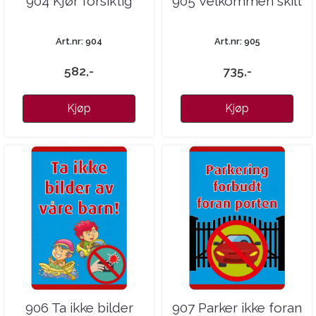
904 Kjør forsiktig
905 Velkommen skilt
Art.nr: 904
Art.nr: 905
582,-
735,-
Kjøp
Kjøp
906 Ta ikke bilder
907 Parker ikke foran