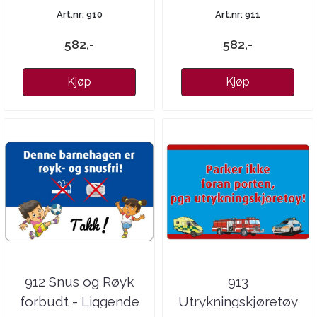
Art.nr: 910
Art.nr: 911
582,-
582,-
Kjøp
Kjøp
912 Snus og Røyk
913
forbudt - Liggende
Utrykningskjøretøy