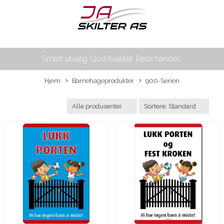
Smart utvalg
God kvalitet
Rask handel
Hjem
Barnehageprodukter
900-Serien