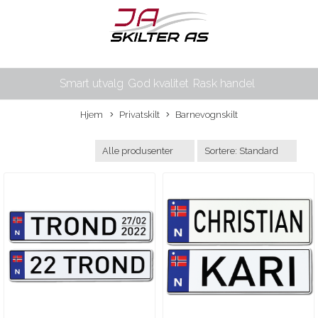
Smart utvalg
God kvalitet
Rask handel
Hjem
Privatskilt
Barnevognskilt