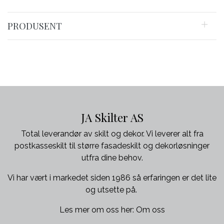
PRODUSENT
JA Skilter AS
Total leverandør av skilt og dekor. Vi leverer alt fra
postkasseskilt til større fasadeskilt og dekorløsninger
utfra dine behov.
Vi har vært i markedet siden 1986 så erfaringen er det lite
og utsette på.
Les mer om oss her:
Om oss