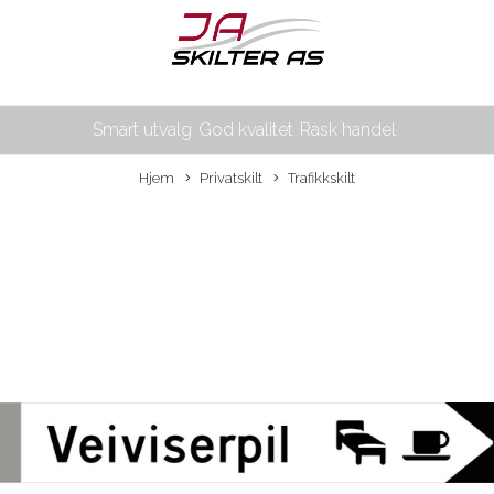
Smart utvalg
God kvalitet
Rask handel
Hjem
Privatskilt
Trafikkskilt