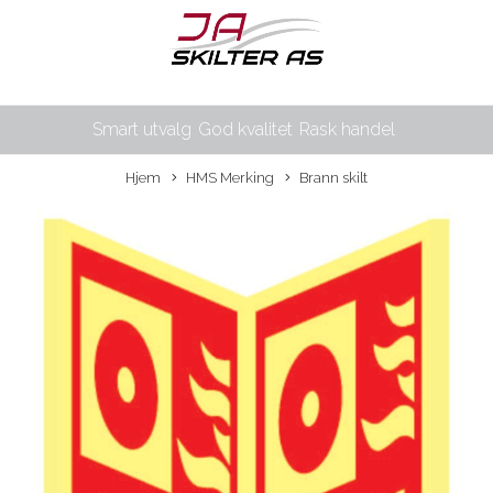
Smart utvalg
God kvalitet
Rask handel
Hjem
HMS Merking
Brann skilt