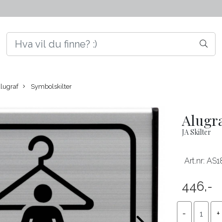
lugraf
Symbolskilter
Alugra
JA Skilter
Art.nr:
AS1
446,-