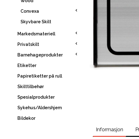
Wood
Convexa
Skyvbare Skilt
Markedsmateriell
Privatskilt
Barnehageprodukter
Etiketter
Papiretiketter på rull
Skilttilbehør
Spesialprodukter
Sykehus/Aldershjem
Bildekor
Informasjon
P