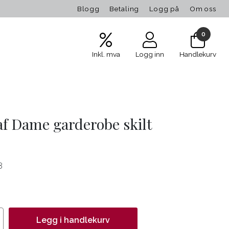
Blogg
Betaling
Logg på
Om oss
0
Inkl. mva
Logg inn
Handlekurv
f Dame garderobe skilt
8
Legg i handlekurv