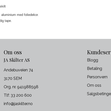
kilt
 aluminium med foliedekor.
ig tape.
Om oss
Kundeser
JA Skilter AS
Blogg
Betaling
Andebuveien 74
Personvern
3170 SEM
Om oss
Org. nr. 941988598
Salgsbetinge
Tlf:
33 200 600
info@jaskilter.no