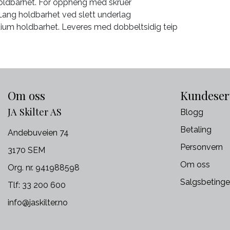
oldbarhet. For oppheng med skruer
Lang holdbarhet ved slett underlag
edium holdbarhet. Leveres med dobbeltsidig teip
Om oss
Kundeser
JA Skilter AS
Blogg
Betaling
Andebuveien 74
Personvern
3170 SEM
Om oss
Org. nr. 941988598
Salgsbetinge
Tlf:
33 200 600
info@jaskilter.no