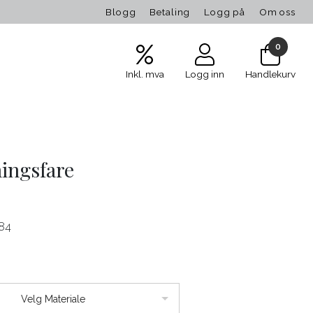
Blogg
Betaling
Logg på
Om oss
0
Inkl. mva
Logg inn
Handlekurv
ingsfare
84
Velg Materiale