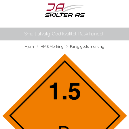
Smart utvalg
God kvalitet
Rask handel
Hjem
HMS Merking
Farlig gods merking